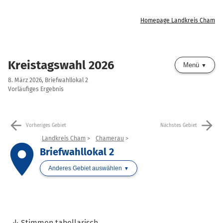
Homepage Landkreis Cham
Kreistagswahl 2026
Menü
8. März 2026, Briefwahllokal 2
Vorläufiges Ergebnis
arrow_back
arrow_forward
Vorheriges Gebiet
Nächstes Gebiet
Landkreis Cham
Chamerau
place
Briefwahllokal 2
Anderes Gebiet auswählen
Stimmen tabellarisch