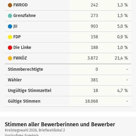
FWROD
242
1,3 %
Grenzfahne
273
1,5 %
JU
903
5,0 %
FDP
158
0,9 %
Die Linke
188
1,0 %
FWKÖZ
3.872
21,4 %
Stimmberechtigte
0
-
Wähler
381
-
Ungültige Stimmzettel
18
4,7 %
Gültige Stimmen
18.068
-
Stimmen aller Bewerberinnen und Bewerber
Kreistagswahl 2026, Briefwahllokal 2
Vorläufiges Ergebnis