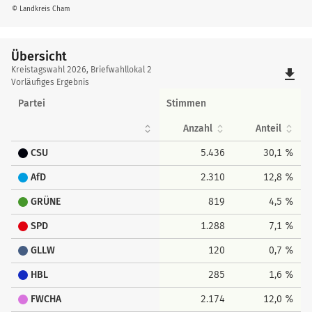
© Landkreis Cham
Übersicht
Übersicht
Kreistagswahl 2026, Briefwahllokal 2
file_download
Vorläufiges Ergebnis
Partei
Stimmen
Anzahl
Anteil
CSU
5.436
30,1 %
AfD
2.310
12,8 %
GRÜNE
819
4,5 %
SPD
1.288
7,1 %
GLLW
120
0,7 %
HBL
285
1,6 %
FWCHA
2.174
12,0 %