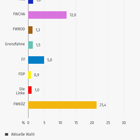
FWCHA
12,0
FWROD
1,3
Grenzfahne
1,5
JU
5,0
FDP
0,9
Die
1,0
Linke
FWKÖZ
21,4
%
0
5
10
15
20
25
30
Aktuelle Wahl