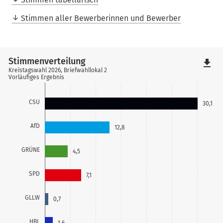
Stimmen aller Bewerberinnen und Bewerber
Stimmenverteilung
file_download
Kreistagswahl 2026, Briefwahllokal 2
Vorläufiges Ergebnis
CSU
30,1
AfD
12,8
GRÜNE
4,5
SPD
7,1
GLLW
0,7
HBL
1,6