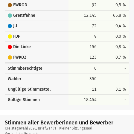
FWROD
92
0,5 %
Grenzfahne
12.145
65,8 %
JU
72
0,4 %
FDP
9
0,0 %
Die Linke
156
0,8 %
FWKÖZ
123
0,7 %
Stimmberechtigte
0
-
Wähler
350
-
Ungültige Stimmzettel
11
3,1 %
Gültige Stimmen
18.454
-
Stimmen aller Bewerberinnen und Bewerber
Kreistagswahl 2026, Briefwahl 1 - Kleiner Sitzungssaal
Vorläufiges Ergebnis