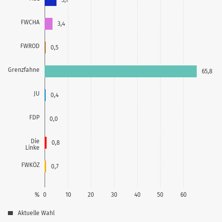
FWCHA
3,4
FWROD
0,5
Grenzfahne
65,8
JU
0,4
FDP
0,0
Die
0,8
Linke
FWKÖZ
0,7
%
0
10
20
30
40
50
60
Aktuelle Wahl