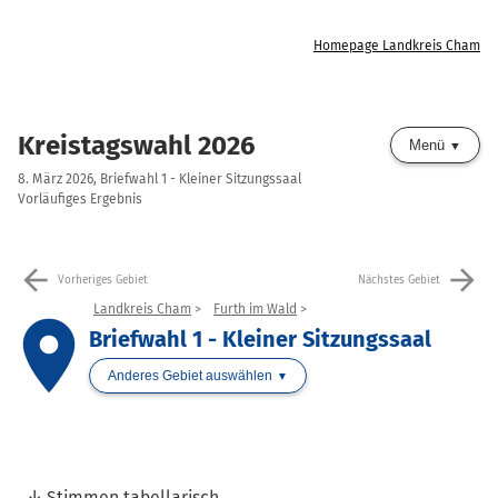
Homepage Landkreis Cham
Kreistagswahl 2026
Menü
8. März 2026, Briefwahl 1 - Kleiner Sitzungssaal
Vorläufiges Ergebnis
arrow_back
arrow_forward
Vorheriges Gebiet
Nächstes Gebiet
Landkreis Cham
Furth im Wald
place
Briefwahl 1 - Kleiner Sitzungssaal
Anderes Gebiet auswählen
Stimmen tabellarisch