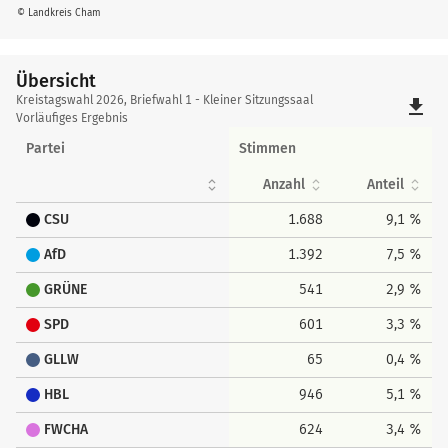
© Landkreis Cham
Übersicht
Übersicht
Kreistagswahl 2026, Briefwahl 1 - Kleiner Sitzungssaal
file_download
Vorläufiges Ergebnis
Partei
Stimmen
Anzahl
Anteil
CSU
1.688
9,1 %
AfD
1.392
7,5 %
GRÜNE
541
2,9 %
SPD
601
3,3 %
GLLW
65
0,4 %
HBL
946
5,1 %
FWCHA
624
3,4 %