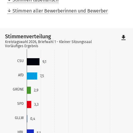
Stimmen aller Bewerberinnen und Bewerber
Stimmenverteilung
file_download
Kreistagswahl 2026, Briefwahl 1 - Kleiner Sitzungssaal
Vorläufiges Ergebnis
CSU
9,1
AfD
7,5
GRÜNE
2,9
SPD
3,3
GLLW
0,4
HBL
5,1