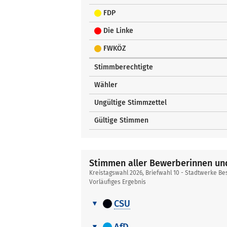
FDP
Die Linke
FWKÖZ
Stimmberechtigte
Wähler
Ungültige Stimmzettel
Gültige Stimmen
Stimmen aller Bewerberinnen u
Kreistagswahl 2026, Briefwahl 10 - Stadtwerke 
Vorläufiges Ergebnis
CSU
Stimmen
Nr.
Name, Vorname
aller
AfD