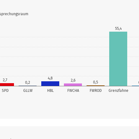
Besprechungsraum
55,4
4,8
2,7
2,6
0,5
0,2
SPD
GLLW
HBL
FWCHA
FWROD
Grenzfahne