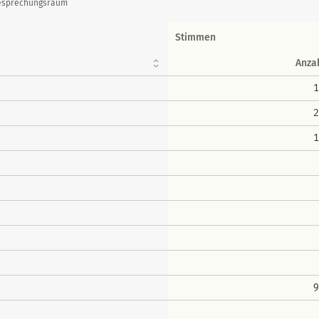
 Besprechungsraum
Stimmen
Anza
1
2
1
9