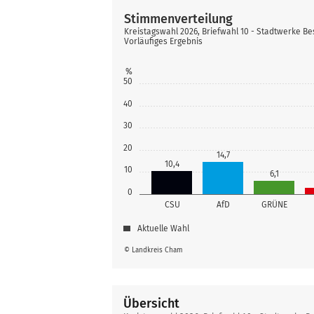
Stimmenverteilung
Kreistagswahl 2026, Briefwahl 10 - Stadtwerke 
Vorläufiges Ergebnis
%
50
40
30
20
14,7
10,4
10
6,1
0
CSU
AfD
GRÜNE
Aktuelle Wahl
© Landkreis Cham
Übersicht