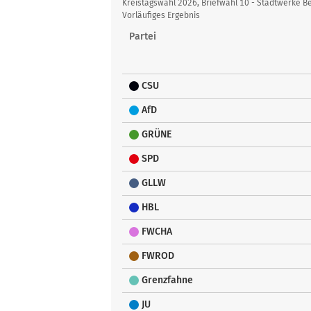
Übersicht
Kreistagswahl 2026, Briefwahl 10 - Stadtwerke
Vorläufiges Ergebnis
Partei
CSU
AfD
GRÜNE
SPD
GLLW
HBL
FWCHA
FWROD
Grenzfahne
JU