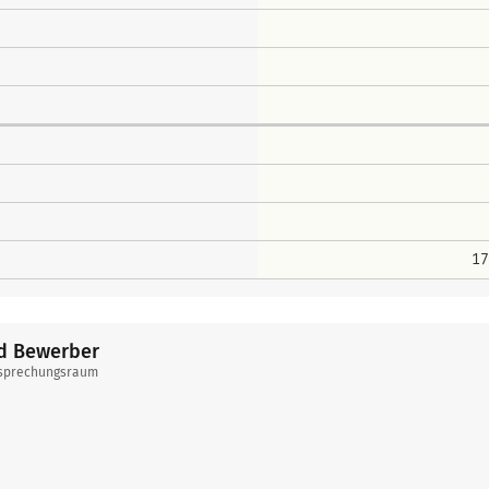
17
nd Bewerber
Besprechungsraum