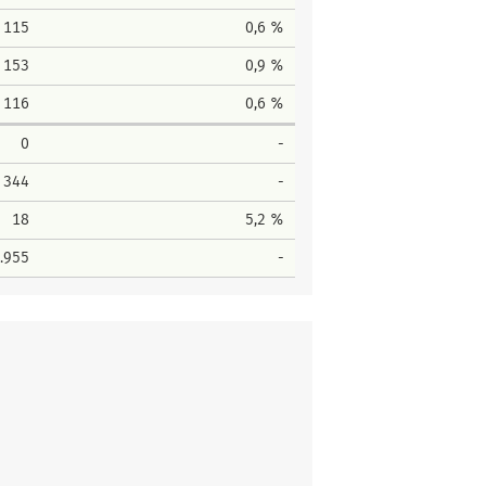
115
0,6 %
153
0,9 %
116
0,6 %
0
-
344
-
18
5,2 %
.955
-
Stimmen