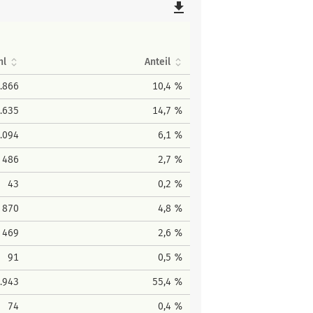
file_download
hl
Anteil
.866
10,4 %
.635
14,7 %
.094
6,1 %
486
2,7 %
43
0,2 %
870
4,8 %
469
2,6 %
91
0,5 %
.943
55,4 %
74
0,4 %