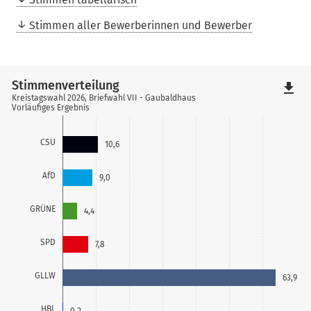
Stimmen aller Bewerberinnen und Bewerber
Stimmenverteilung
file_download
Kreistagswahl 2026, Briefwahl VII - Gaubaldhaus
Vorläufiges Ergebnis
CSU
10,6
AfD
9,0
GRÜNE
4,4
SPD
7,8
GLLW
63,9
HBL
0,2