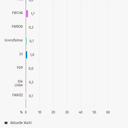
FWCHA
1,7
FWROD
0,3
Grenzfahne
0,7
JU
1,0
FDP
0,0
Die
0,3
Linke
FWKÖZ
0,1
%
0
10
20
30
40
50
60
Aktuelle Wahl