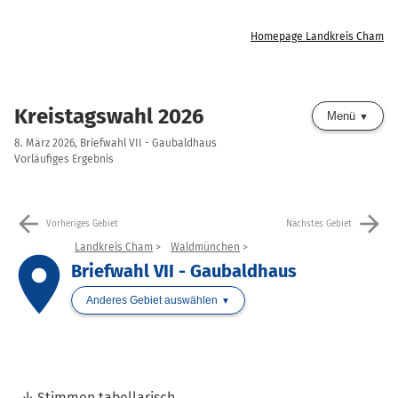
Homepage Landkreis Cham
Kreistagswahl 2026
Menü
8. März 2026, Briefwahl VII - Gaubaldhaus
Vorläufiges Ergebnis
arrow_back
arrow_forward
Vorheriges Gebiet
Nächstes Gebiet
Landkreis Cham
Waldmünchen
place
Briefwahl VII - Gaubaldhaus
Anderes Gebiet auswählen
Stimmen tabellarisch