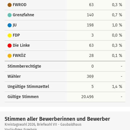
FWROD
63
0,3 %
Grenzfahne
140
0,7 %
JU
198
1,0 %
FDP
3
0,0 %
Die Linke
63
0,3 %
FWKÖZ
28
0,1 %
Stimmberechtigte
0
-
Wähler
369
-
Ungültige Stimmzettel
5
1,4 %
Gültige Stimmen
20.496
-
Stimmen aller Bewerberinnen und Bewerber
Kreistagswahl 2026, Briefwahl VII - Gaubaldhaus
Vorläufiges Ergebnis