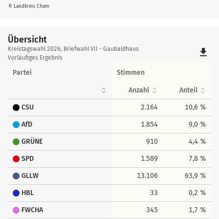
© Landkreis Cham
Übersicht
Übersicht
Kreistagswahl 2026, Briefwahl VII - Gaubaldhaus
file_download
Vorläufiges Ergebnis
Partei
Stimmen
Anzahl
Anteil
CSU
2.164
10,6 %
AfD
1.854
9,0 %
GRÜNE
910
4,4 %
SPD
1.589
7,8 %
GLLW
13.106
63,9 %
HBL
33
0,2 %
FWCHA
345
1,7 %