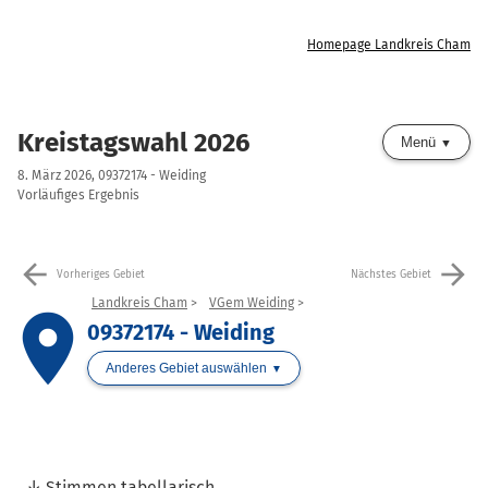
Homepage Landkreis Cham
Kreistagswahl 2026
Menü
8. März 2026, 09372174 - Weiding
Vorläufiges Ergebnis
arrow_back
arrow_forward
Vorheriges Gebiet
Nächstes Gebiet
Landkreis Cham
VGem Weiding
place
09372174 - Weiding
Anderes Gebiet auswählen
Stimmen tabellarisch