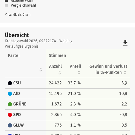
Aktuelle Wahl
Vergleichswahl
© Landkreis Cham
Übersicht
Übersicht
Kreistagswahl 2026, 09372174 - Weiding
file_download
Vorläufiges Ergebnis
Partei
Stimmen
Anzahl
Anteil
Gewinn und Verlust
in %-Punkten
CSU
24.422
33,7 %
-3,9
AfD
15.196
21,0 %
10,8
GRÜNE
1.672
2,3 %
-2,2
SPD
2.866
4,0 %
-0,8
GLLW
776
1,1 %
-0,5