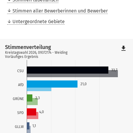
Stimmen aller Bewerberinnen und Bewerber
Untergeordnete Gebiete
Stimmenverteilung
file_download
Kreistagswahl 2026, 09372174 - Weiding
Vorläufiges Ergebnis
33,7
CSU
21,0
AfD
2,3
GRÜNE
4,0
SPD
1,1
GLLW