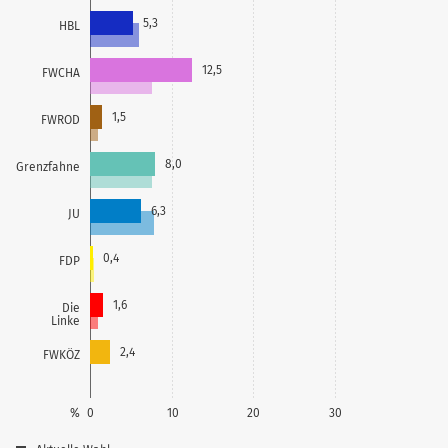
5,3
HBL
12,5
FWCHA
1,5
FWROD
8,0
Grenzfahne
6,3
JU
0,4
FDP
1,6
Die
Linke
2,4
FWKÖZ
%
0
10
20
30