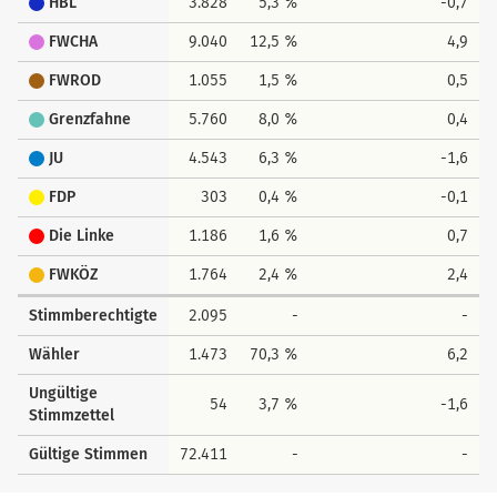
HBL
3.828
5,3 %
-0,7
FWCHA
9.040
12,5 %
4,9
FWROD
1.055
1,5 %
0,5
Grenzfahne
5.760
8,0 %
0,4
JU
4.543
6,3 %
-1,6
FDP
303
0,4 %
-0,1
Die Linke
1.186
1,6 %
0,7
FWKÖZ
1.764
2,4 %
2,4
Stimmberechtigte
2.095
-
-
Wähler
1.473
70,3 %
6,2
Ungültige
54
3,7 %
-1,6
Stimmzettel
Gültige Stimmen
72.411
-
-