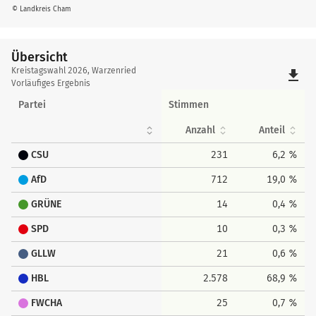
© Landkreis Cham
Übersicht
Übersicht
Kreistagswahl 2026, Warzenried
file_download
Vorläufiges Ergebnis
Partei
Stimmen
Anzahl
Anteil
CSU
231
6,2 %
AfD
712
19,0 %
GRÜNE
14
0,4 %
SPD
10
0,3 %
GLLW
21
0,6 %
HBL
2.578
68,9 %
FWCHA
25
0,7 %