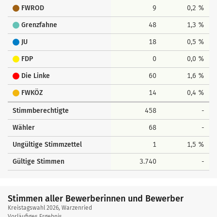
FWROD
9
0,2 %
Grenzfahne
48
1,3 %
JU
18
0,5 %
FDP
0
0,0 %
Die Linke
60
1,6 %
FWKÖZ
14
0,4 %
Stimmberechtigte
458
-
Wähler
68
-
Ungültige Stimmzettel
1
1,5 %
Gültige Stimmen
3.740
-
Stimmen aller Bewerberinnen und Bewerber
Kreistagswahl 2026, Warzenried
Vorläufiges Ergebnis