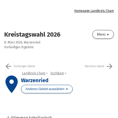
Homepage Landkreis Cham
Kreistagswahl 2026
Menü
8. März 2026, Warzenried
Vorläufiges Ergebnis
arrow_back
arrow_forward
Vorheriges Gebiet
Nächstes Gebiet
Landkreis Cham
Eschlkam
place
Warzenried
Anderes Gebiet auswählen
Stimmen tabellarisch