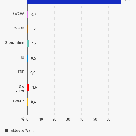
FWCHA
0,7
FWROD
0,2
Grenzfahne
1,3
JU
0,5
FDP
0,0
Die
1,6
Linke
FWKÖZ
0,4
%
0
10
20
30
40
50
60
Aktuelle Wahl