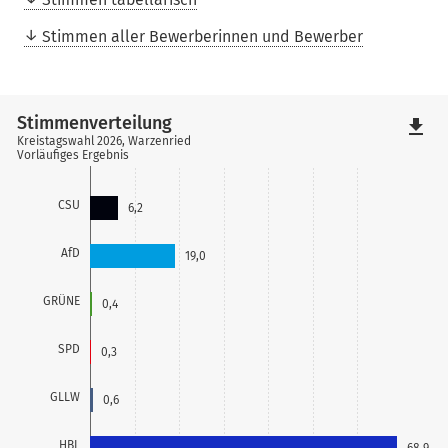
Stimmen aller Bewerberinnen und Bewerber
Stimmenverteilung
file_download
Kreistagswahl 2026, Warzenried
Vorläufiges Ergebnis
CSU
6,2
AfD
19,0
GRÜNE
0,4
SPD
0,3
GLLW
0,6
HBL
68,9