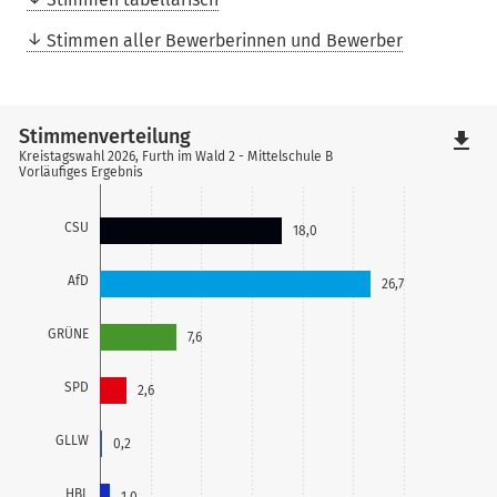
Stimmen aller Bewerberinnen und Bewerber
Stimmenverteilung
file_download
Kreistagswahl 2026, Furth im Wald 2 - Mittelschule B
Vorläufiges Ergebnis
CSU
18,0
AfD
26,7
GRÜNE
7,6
SPD
2,6
GLLW
0,2
HBL
1,0