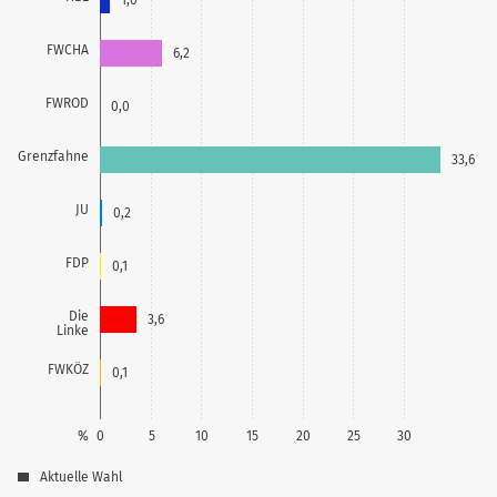
FWCHA
6,2
FWROD
0,0
Grenzfahne
33,6
JU
0,2
FDP
0,1
Die
3,6
Linke
FWKÖZ
0,1
%
0
5
10
15
20
25
30
Aktuelle Wahl