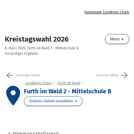
Homepage Landkreis Cham
Kreistagswahl 2026
Menü
8. März 2026, Furth im Wald 2 - Mittelschule B
Vorläufiges Ergebnis
arrow_back
arrow_forward
Vorheriges Gebiet
Nächstes Gebiet
Landkreis Cham
Furth im Wald
place
Furth im Wald 2 - Mittelschule B
Anderes Gebiet auswählen
Stimmen tabellarisch