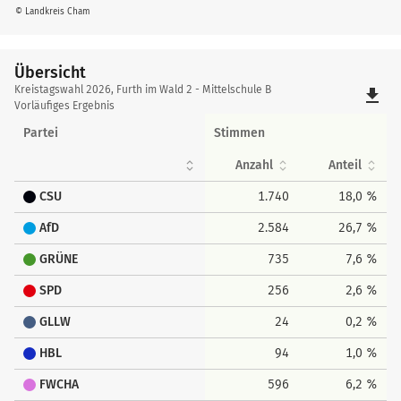
© Landkreis Cham
Übersicht
Übersicht
Kreistagswahl 2026, Furth im Wald 2 - Mittelschule B
file_download
Vorläufiges Ergebnis
Partei
Stimmen
Anzahl
Anteil
CSU
1.740
18,0 %
AfD
2.584
26,7 %
GRÜNE
735
7,6 %
SPD
256
2,6 %
GLLW
24
0,2 %
HBL
94
1,0 %
FWCHA
596
6,2 %