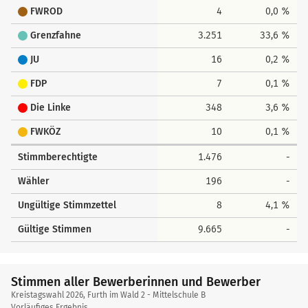
FWROD
4
0,0 %
Grenzfahne
3.251
33,6 %
JU
16
0,2 %
FDP
7
0,1 %
Die Linke
348
3,6 %
FWKÖZ
10
0,1 %
Stimmberechtigte
1.476
-
Wähler
196
-
Ungültige Stimmzettel
8
4,1 %
Gültige Stimmen
9.665
-
Stimmen aller Bewerberinnen und Bewerber
Kreistagswahl 2026, Furth im Wald 2 - Mittelschule B
Vorläufiges Ergebnis