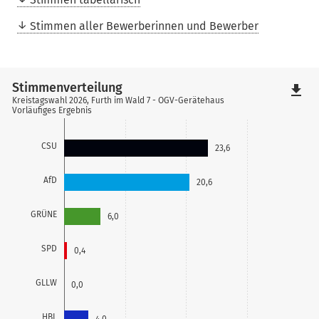
Stimmen aller Bewerberinnen und Bewerber
Stimmenverteilung
file_download
Kreistagswahl 2026, Furth im Wald 7 - OGV-Gerätehaus
Vorläufiges Ergebnis
CSU
23,6
AfD
20,6
GRÜNE
6,0
SPD
0,4
GLLW
0,0
HBL
4,0