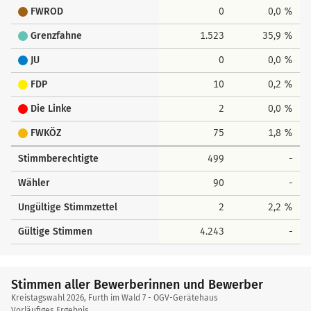
FWROD
0
0,0 %
Grenzfahne
1.523
35,9 %
JU
0
0,0 %
FDP
10
0,2 %
Die Linke
2
0,0 %
FWKÖZ
75
1,8 %
Stimmberechtigte
499
-
Wähler
90
-
Ungültige Stimmzettel
2
2,2 %
Gültige Stimmen
4.243
-
Stimmen aller Bewerberinnen und Bewerber
Kreistagswahl 2026, Furth im Wald 7 - OGV-Gerätehaus
Vorläufiges Ergebnis