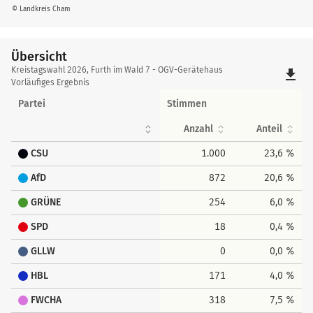
© Landkreis Cham
Übersicht
Übersicht
Kreistagswahl 2026, Furth im Wald 7 - OGV-Gerätehaus
file_download
Vorläufiges Ergebnis
Partei
Stimmen
Anzahl
Anteil
CSU
1.000
23,6 %
AfD
872
20,6 %
GRÜNE
254
6,0 %
SPD
18
0,4 %
GLLW
0
0,0 %
HBL
171
4,0 %
FWCHA
318
7,5 %