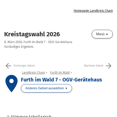
Homepage Landkreis Cham
Kreistagswahl 2026
Menü
8. März 2026, Furth im Wald 7 - OGV-Gerätehaus
Vorläufiges Ergebnis
arrow_back
arrow_forward
Vorheriges Gebiet
Nächstes Gebiet
Landkreis Cham
Furth im Wald
place
Furth im Wald 7 - OGV-Gerätehaus
Anderes Gebiet auswählen
Stimmen tabellarisch