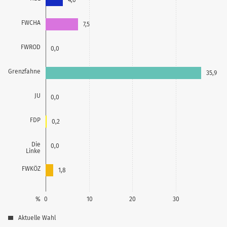
FWCHA
7,5
FWROD
0,0
Grenzfahne
35,9
JU
0,0
FDP
0,2
Die
0,0
Linke
FWKÖZ
1,8
%
0
10
20
30
Aktuelle Wahl