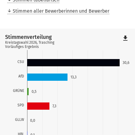
Stimmen aller Bewerberinnen und Bewerber
Stimmenverteilung
file_download
Kreistagswahl 2026, Trasching
Vorläufiges Ergebnis
CSU
30,6
AfD
13,3
GRÜNE
0,5
SPD
7,3
GLLW
0,0
HBL
0,1