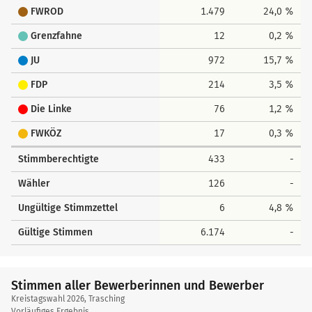
FWROD
1.479
24,0 %
Grenzfahne
12
0,2 %
JU
972
15,7 %
FDP
214
3,5 %
Die Linke
76
1,2 %
FWKÖZ
17
0,3 %
Stimmberechtigte
433
-
Wähler
126
-
Ungültige Stimmzettel
6
4,8 %
Gültige Stimmen
6.174
-
Stimmen aller Bewerberinnen und Bewerber
Kreistagswahl 2026, Trasching
Vorläufiges Ergebnis