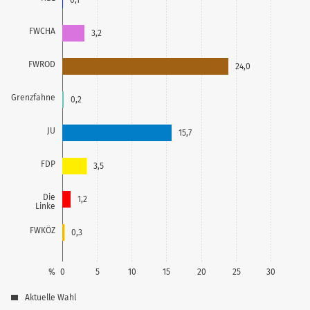
FWCHA
3,2
FWROD
24,0
Grenzfahne
0,2
JU
15,7
FDP
3,5
Die
1,2
Linke
FWKÖZ
0,3
%
0
5
10
15
20
25
30
Aktuelle Wahl