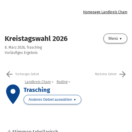
Homepage Landkreis Cham
Kreistagswahl 2026
Menü
8. März 2026, Trasching
Vorläufiges Ergebnis
arrow_back
arrow_forward
Vorheriges Gebiet
Nächstes Gebiet
Landkreis Cham
Roding
place
Trasching
Anderes Gebiet auswählen
Stimmen tabellarisch