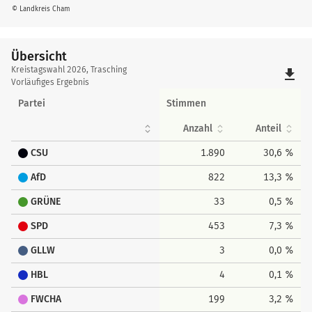
© Landkreis Cham
Übersicht
Übersicht
Kreistagswahl 2026, Trasching
file_download
Vorläufiges Ergebnis
Partei
Stimmen
Anzahl
Anteil
CSU
1.890
30,6 %
AfD
822
13,3 %
GRÜNE
33
0,5 %
SPD
453
7,3 %
GLLW
3
0,0 %
HBL
4
0,1 %
FWCHA
199
3,2 %