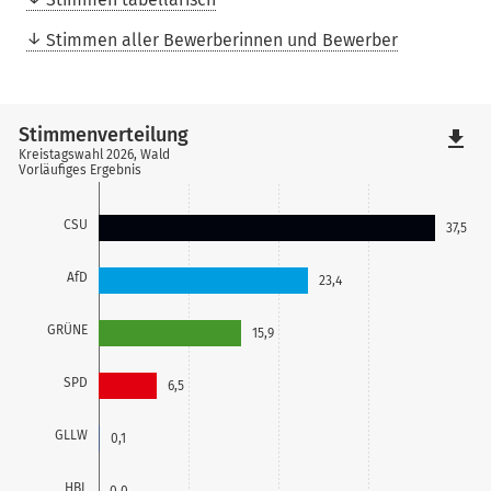
Stimmen aller Bewerberinnen und Bewerber
Stimmenverteilung
file_download
Kreistagswahl 2026, Wald
Vorläufiges Ergebnis
CSU
37,5
AfD
23,4
GRÜNE
15,9
SPD
6,5
GLLW
0,1
HBL
0,0