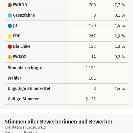
FWROD
706
7,7 %
Grenzfahne
8
0,1 %
JU
140
1,5 %
FDP
267
2,9 %
Die Linke
122
1,3 %
FWKÖZ
14
0,2 %
Stimmberechtigte
1.191
-
Wähler
181
-
Ungültige Stimmzettel
8
4,4 %
Gültige Stimmen
9.132
-
Stimmen aller Bewerberinnen und Bewerber
Kreistagswahl 2026, Wald
Vorläufiges Ergebnis