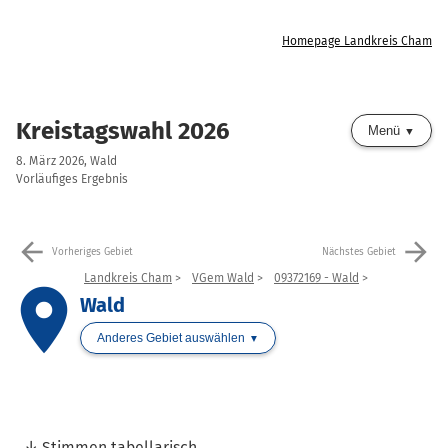
Homepage Landkreis Cham
Kreistagswahl 2026
Menü
8. März 2026, Wald
Vorläufiges Ergebnis
arrow_back
arrow_forward
Vorheriges Gebiet
Nächstes Gebiet
Landkreis Cham
VGem Wald
09372169 - Wald
place
Wald
Anderes Gebiet auswählen
Stimmen tabellarisch