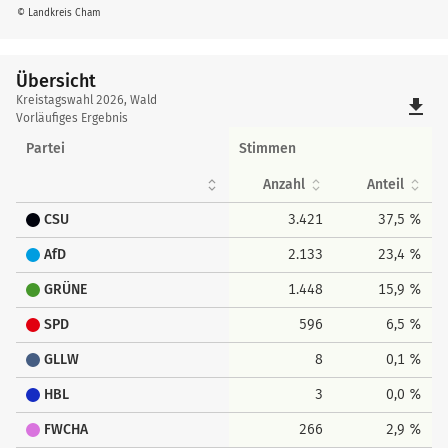
© Landkreis Cham
Übersicht
Übersicht
Kreistagswahl 2026, Wald
file_download
Vorläufiges Ergebnis
Partei
Stimmen
Anzahl
Anteil
CSU
3.421
37,5 %
AfD
2.133
23,4 %
GRÜNE
1.448
15,9 %
SPD
596
6,5 %
GLLW
8
0,1 %
HBL
3
0,0 %
FWCHA
266
2,9 %