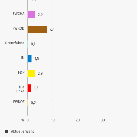
FWCHA
2,9
FWROD
7,7
Grenzfahne
0,1
JU
1,5
FDP
2,9
Die
1,3
Linke
FWKÖZ
0,2
%
0
10
20
30
Aktuelle Wahl