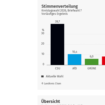
Stimmenverteilung
Kreistagswahl 2026, Briefwahl 7
Vorläufiges Ergebnis
39,7
%
30
20
10,4
10
6,0
0
CSU
AfD
GRÜNE
Aktuelle Wahl
© Landkreis Cham
Übersicht