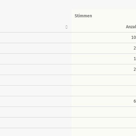
Stimmen
Anza
10
2
1
2
6