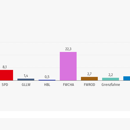
22,3
8,1
2,7
2,2
1,4
0,5
SPD
GLLW
HBL
FWCHA
FWROD
Grenzfahne