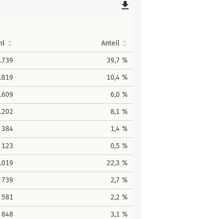
file_download
hl
Anteil
.739
39,7 %
.819
10,4 %
.609
6,0 %
.202
8,1 %
384
1,4 %
123
0,5 %
.019
22,3 %
739
2,7 %
581
2,2 %
848
3,1 %