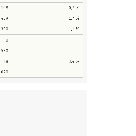
198
0,7 %
459
1,7 %
300
1,1 %
0
-
530
-
18
3,4 %
.020
-
Stimmen