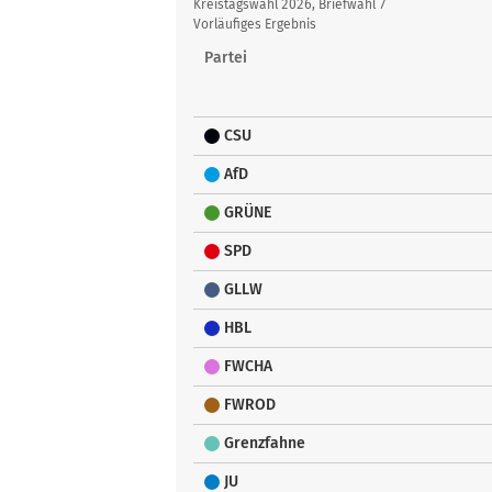
Übersicht
Kreistagswahl 2026, Briefwahl 7
Vorläufiges Ergebnis
Partei
CSU
AfD
GRÜNE
SPD
GLLW
HBL
FWCHA
FWROD
Grenzfahne
JU