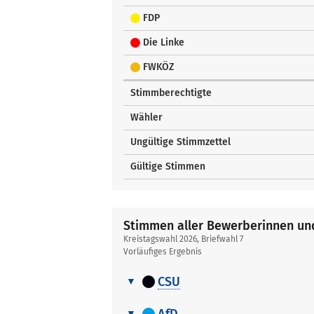
FDP
Die Linke
FWKÖZ
Stimmberechtigte
Wähler
Ungültige Stimmzettel
Gültige Stimmen
Stimmen aller Bewerberinnen u
Kreistagswahl 2026, Briefwahl 7
Vorläufiges Ergebnis
CSU
Stimmen
Nr.
Name, Vorname
aller
AfD