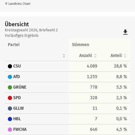
© Landkreis Cham
Übersicht
Übersicht
Kreistagswahl 2026, Briefwahl 2
file_download
Vorläufiges Ergebnis
Partei
Stimmen
Anzahl
Anteil
CSU
4.089
28,8 %
AfD
1.255
8,8 %
GRÜNE
778
5,5 %
SPD
328
2,3 %
GLLW
11
0,1 %
HBL
7
0,0 %
FWCHA
646
4,5 %