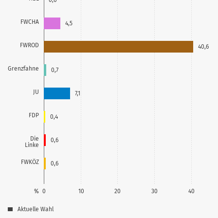
FWCHA
4,5
FWROD
40,6
Grenzfahne
0,7
JU
7,1
FDP
0,4
Die
0,6
Linke
FWKÖZ
0,6
%
0
10
20
30
40
Aktuelle Wahl