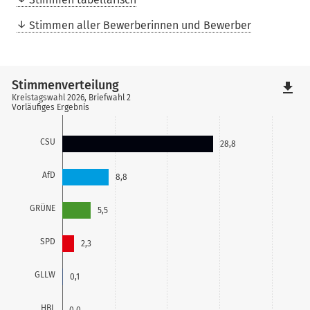
Stimmen aller Bewerberinnen und Bewerber
Stimmenverteilung
file_download
Kreistagswahl 2026, Briefwahl 2
Vorläufiges Ergebnis
CSU
28,8
AfD
8,8
GRÜNE
5,5
SPD
2,3
GLLW
0,1
HBL
0,0