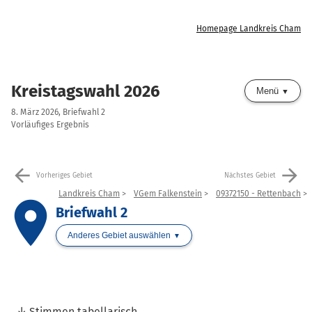
Homepage Landkreis Cham
Kreistagswahl 2026
Menü
8. März 2026, Briefwahl 2
Vorläufiges Ergebnis
arrow_back
arrow_forward
Vorheriges Gebiet
Nächstes Gebiet
Landkreis Cham
VGem Falkenstein
09372150 - Rettenbach
place
Briefwahl 2
Anderes Gebiet auswählen
Stimmen tabellarisch