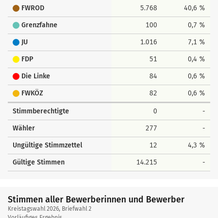
FWROD
5.768
40,6 %
Grenzfahne
100
0,7 %
JU
1.016
7,1 %
FDP
51
0,4 %
Die Linke
84
0,6 %
FWKÖZ
82
0,6 %
Stimmberechtigte
0
-
Wähler
277
-
Ungültige Stimmzettel
12
4,3 %
Gültige Stimmen
14.215
-
Stimmen aller Bewerberinnen und Bewerber
Kreistagswahl 2026, Briefwahl 2
Vorläufiges Ergebnis