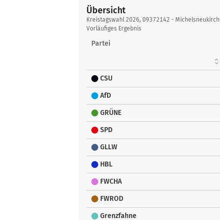
Übersicht
Übersicht
Kreistagswahl 2026, 09372142 - Michelsneukirc
Vorläufiges Ergebnis
Partei
CSU
AfD
GRÜNE
SPD
GLLW
HBL
FWCHA
FWROD
Grenzfahne