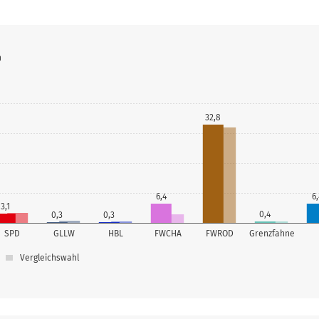
n
32,8
6,4
6,
3,1
0,4
0,3
0,3
SPD
GLLW
HBL
FWCHA
FWROD
Grenzfahne
Vergleichswahl