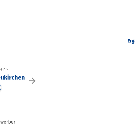
Erg
ein
eukirchen
arrow_forward
ewerber