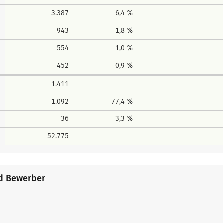
3.387
6,4 %
943
1,8 %
554
1,0 %
452
0,9 %
1.411
-
1.092
77,4 %
36
3,3 %
52.775
-
nd Bewerber
n