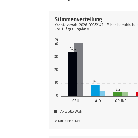
Stimmenverteilung
Kreistagswahl 2026, 09372142 - Michelsneukirche
Vorläufiges Ergebnis
%
40
34,4
30
20
9,0
10
3,2
0
CSU
AfD
GRÜNE
Aktuelle Wahl
© Landkreis Cham