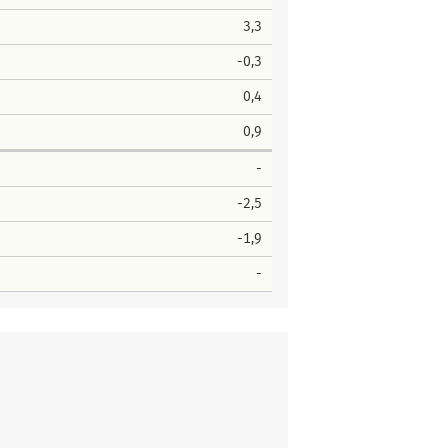
3,3
-0,3
0,4
0,9
-
-2,5
-1,9
-