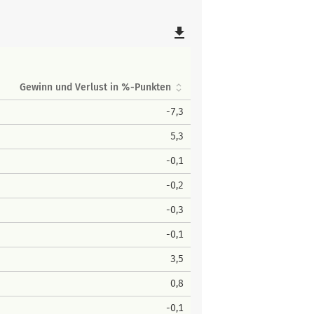
file_download
Gewinn und Verlust in %-Punkten
-7,3
5,3
-0,1
-0,2
-0,3
-0,1
3,5
0,8
-0,1