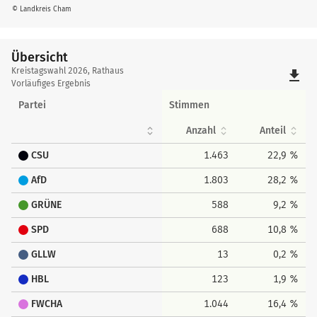
© Landkreis Cham
Übersicht
Übersicht
Kreistagswahl 2026, Rathaus
file_download
Vorläufiges Ergebnis
Partei
Stimmen
Anzahl
Anteil
CSU
1.463
22,9 %
AfD
1.803
28,2 %
GRÜNE
588
9,2 %
SPD
688
10,8 %
GLLW
13
0,2 %
HBL
123
1,9 %
FWCHA
1.044
16,4 %