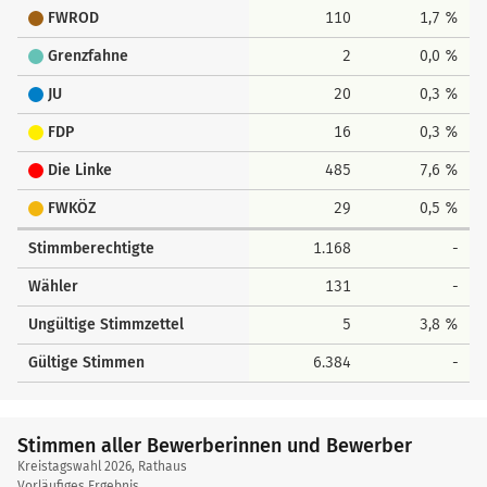
FWROD
110
1,7 %
Grenzfahne
2
0,0 %
JU
20
0,3 %
FDP
16
0,3 %
Die Linke
485
7,6 %
FWKÖZ
29
0,5 %
Stimmberechtigte
1.168
-
Wähler
131
-
Ungültige Stimmzettel
5
3,8 %
Gültige Stimmen
6.384
-
Stimmen aller Bewerberinnen und Bewerber
Kreistagswahl 2026, Rathaus
Vorläufiges Ergebnis