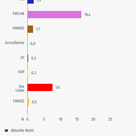
FWCHA
16,4
FWROD
1,7
Grenzfahne
0,0
JU
0,3
FDP
0,3
Die
7,6
Linke
FWKÖZ
0,5
%
0
5
10
15
20
25
Aktuelle Wahl