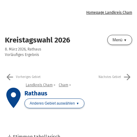
Homepage Landkreis Cham
Kreistagswahl 2026
Menü
8. März 2026, Rathaus
Vorläufiges Ergebnis
arrow_back
arrow_forward
Vorheriges Gebiet
Nächstes Gebiet
Landkreis Cham
Cham
place
Rathaus
Anderes Gebiet auswählen
Stimmen tabellarisch