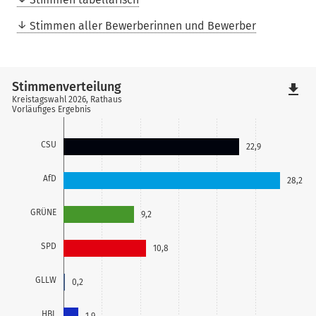
Stimmen aller Bewerberinnen und Bewerber
Stimmenverteilung
file_download
Kreistagswahl 2026, Rathaus
Vorläufiges Ergebnis
CSU
22,9
AfD
28,2
GRÜNE
9,2
SPD
10,8
GLLW
0,2
HBL
1,9