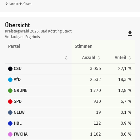
© Landkreis Cham
Übersicht
Übersicht
Kreistagswahl 2026, Bad Kötzting Stadt
file_download
Vorläufiges Ergebnis
Partei
Stimmen
Anzahl
Anteil
CSU
3.056
22,1 %
AfD
2.532
18,3 %
GRÜNE
1.770
12,8 %
SPD
930
6,7 %
GLLW
19
0,1 %
HBL
122
0,9 %
FWCHA
1.102
8,0 %