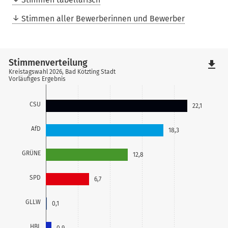
Stimmen aller Bewerberinnen und Bewerber
Stimmenverteilung
file_download
Kreistagswahl 2026, Bad Kötzting Stadt
Vorläufiges Ergebnis
CSU
22,1
AfD
18,3
GRÜNE
12,8
SPD
6,7
GLLW
0,1
HBL
0,9