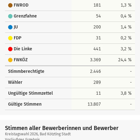
FWROD
181
1,3 %
Grenzfahne
54
0,4 %
JU
200
1,4 %
FDP
31
0,2 %
Die Linke
441
3,2 %
FWKÖZ
3.369
24,4 %
Stimmberechtigte
2.446
-
Wähler
289
-
Ungültige Stimmzettel
11
3,8 %
Gültige Stimmen
13.807
-
Stimmen aller Bewerberinnen und Bewerber
Kreistagswahl 2026, Bad Kötzting Stadt
Vorläufiges Ergebnis