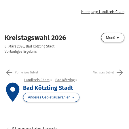
Homepage Landkreis Cham
Kreistagswahl 2026
Menü
8. März 2026, Bad Kötzting Stadt
Vorläufiges Ergebnis
arrow_back
arrow_forward
Vorheriges Gebiet
Nächstes Gebiet
Landkreis Cham
Bad Kötzting
place
Bad Kötzting Stadt
Anderes Gebiet auswählen
Stimmen tabellarisch