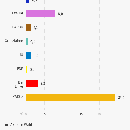
FWCHA
8,0
FWROD
1,3
Grenzfahne
0,4
JU
1,4
FDP
0,2
Die
3,2
Linke
FWKÖZ
24,4
%
0
5
10
15
20
Aktuelle Wahl