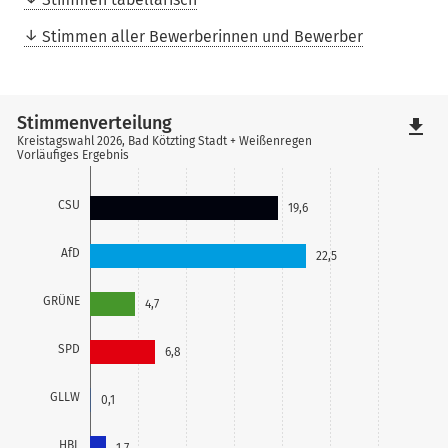
Stimmen aller Bewerberinnen und Bewerber
Stimmenverteilung
file_download
Kreistagswahl 2026, Bad Kötzting Stadt + Weißenregen
Vorläufiges Ergebnis
CSU
19,6
AfD
22,5
GRÜNE
4,7
SPD
6,8
GLLW
0,1
HBL
1,7