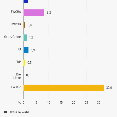
FWCHA
8,2
FWROD
0,6
Grenzfahne
1,3
JU
1,9
FDP
0,5
Die
0,0
Linke
FWKÖZ
32,0
%
0
5
10
15
20
25
30
Aktuelle Wahl