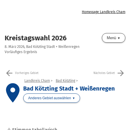
Homepage Landkreis Cham
Kreistagswahl 2026
Menü
8. März 2026, Bad Kötzting Stadt + Weißenregen
Vorläufiges Ergebnis
arrow_back
arrow_forward
Vorheriges Gebiet
Nächstes Gebiet
Landkreis Cham
Bad Kötzting
place
Bad Kötzting Stadt + Weißenregen
Anderes Gebiet auswählen
Stimmen tabellarisch