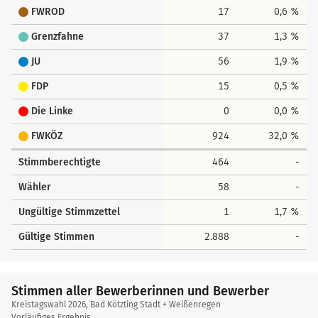
FWROD
17
0,6 %
Grenzfahne
37
1,3 %
JU
56
1,9 %
FDP
15
0,5 %
Die Linke
0
0,0 %
FWKÖZ
924
32,0 %
Stimmberechtigte
464
-
Wähler
58
-
Ungültige Stimmzettel
1
1,7 %
Gültige Stimmen
2.888
-
Stimmen aller Bewerberinnen und Bewerber
Kreistagswahl 2026, Bad Kötzting Stadt + Weißenregen
Vorläufiges Ergebnis